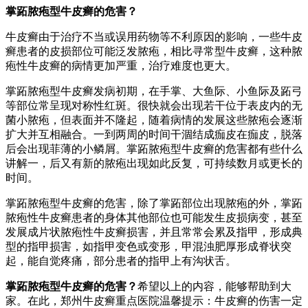
掌跖脓疱型牛皮癣的危害？
牛皮癣由于治疗不当或误用药物等不利原因的影响，一些牛皮
癣患者的皮损部位可能泛发脓疱，相比寻常型牛皮癣，这种脓
疱性牛皮癣的病情更加严重，治疗难度也更大。
掌跖脓疱型牛皮癣发病初期，在手掌、大鱼际、小鱼际及跖弓
等部位常呈现对称性红斑。很快就会出现若干位于表皮内的无
菌小脓疱，但表面并不隆起，随着病情的发展这些脓疱会逐渐
扩大并互相融合。一到两周的时间干涸结成痂皮在痂皮，脱落
后会出现菲薄的小鳞屑。掌跖脓疱型牛皮癣的危害都有些什么
讲解一，后又有新的脓疱出现如此反复，可持续数月或更长的
时间。
掌跖脓疱型牛皮癣的危害，除了掌跖部位出现脓疱的外，掌跖
脓疱性牛皮癣患者的身体其他部位也可能发生皮损病变，甚至
发展成片状脓疱性牛皮癣损害，并且常常会累及指甲，形成典
型的指甲损害，如指甲变色或变形，甲混浊肥厚形成脊状突
起，能自觉疼痛，部分患者的指甲上有沟状舌。
掌跖脓疱型牛皮癣的危害？
希望以上的内容，能够帮助到大
家。在此，郑州牛皮癣重点医院温馨提示：牛皮癣的伤害一定